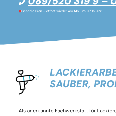
089/520 319 9 – 
Geschlossen – öffnet wieder am Mo. um 07:15 Uhr
LACKIERARBE
SAUBER, PRO
Als anerkannte Fachwerkstatt für Lackier