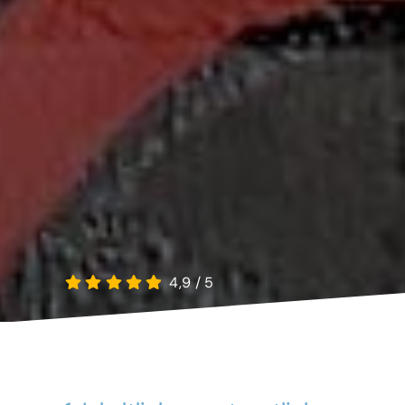
4,9
/
5